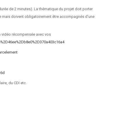
durée de 2 minutes). La thématique du projet doit porter
gère mais doivent obligatoirement être accompagnés d’une
 la vidéo récompensée avec vos
Dca76%2D46ee%2Db8e0%2D370a403c16a4
harcelement
t6d
aire, du CDI etc.