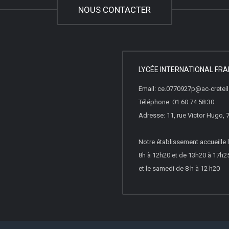
NOUS CONTACTER
LYCÉE INTERNATIONAL FRA
Email: ce.0770927p@ac-creteil.
Téléphone: 01.60.74.58.30
Adresse: 11, rue Victor Hugo
Notre établissement accueille l
8h à 12h20 et de 13h20 à 17h25 
et le samedi de 8 h à 12 h20
lète des articles