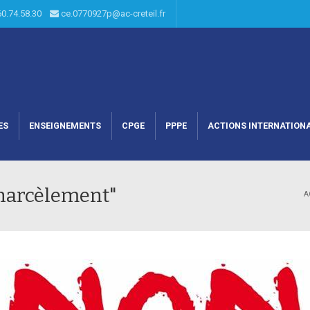
60.74.58.30
ce.0770927p@ac-creteil.fr
ES
ENSEIGNEMENTS
CPGE
PPPE
ACTIONS INTERNATION
harcèlement"
A