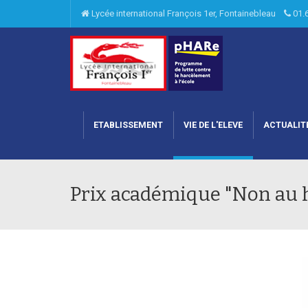
Lycée international François 1er, Fontainebleau
01.
ETABLISSEMENT
VIE DE L'ELEVE
ACTUALIT
Prix académique "Non au 