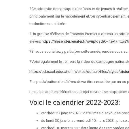
?Ce prix invite des groupes d’enfants et de jeunes à réalise
principalement sur le harcèlement et/ou cyberharcèlement, e
traduction sous-titrée.
?Un groupe d'élèves de François Premier a obtenu un prix l'
élèves:
https://filesender.renater.fr/s=upload#:~:text
?Si vous souhaitez y participer cette année, rendez-vous su
?Voici également le lien vers la vidéo de campagne nationa
https://eduscol.education.fr/sites/default/files/styles/
?La participation des élèves devra être encadrée par un ou p
Le ou les adultes référents du projet devront se rapproche
Voici le calendrier 2022-2023:
vendredi 27 janvier 2023 : date limite d'envoi des p
du lundi 30 janvier au vendredi 10 mars 2023 : phase
vendredi 10 mars 2023 : date limite des remontées d