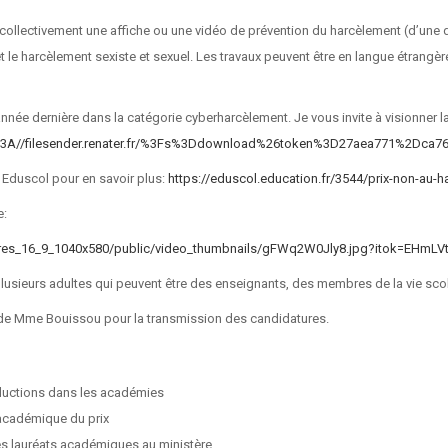
r collectivement une affiche ou une vidéo de prévention du harcèlement (d’une 
t le harcèlement sexiste et sexuel. Les travaux peuvent être en langue étran
année dernière dans la catégorie cyberharcèlement. Je vous invite à visionner
=https%3A//filesender.renater.fr/%3Fs%3Ddownload%26token%3D27aea771%2
r Eduscol pour en savoir plus:
https://eduscol.education.fr/3544/prix-non-au-
le:
pictures_16_9_1040x580/public/video_thumbnails/gFWq2W0Jly8.jpg?itok=EHmLV
lusieurs adultes qui peuvent être des enseignants, des membres de la vie scol
r de Mme Bouissou pour la transmission des candidatures.
roductions dans les académies
 académique du prix
es lauréats académiques au ministère