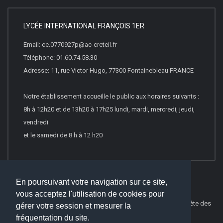
LYCÉE INTERNATIONAL FRANÇOIS 1ER
Email: ce.0770927p@ac-creteil.fr
Téléphone: 01.60.74.58.30
Adresse: 11, rue Victor Hugo, 77300 Fontainebleau FRANCE
Notre établissement accueille le public aux horaires suivants :
8h à 12h20 et de 13h20 à 17h25 lundi, mardi, mercredi, jeudi,
vendredi
et le samedi de 8 h à 12 h20
En poursuivant votre navigation sur ce site,
vous acceptez l'utilisation de cookies pour
© 2026
Websco Innovations
-
Mentions Légales
-
Liste Complète des
gérer votre session et mesurer la
articles
fréquentation du site.