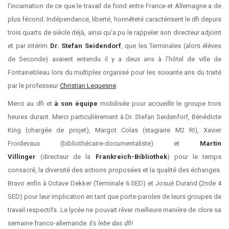
l'incarnation de ce que le travail de fond entre France et Allemagne a de
plus fécond. Indépendance, liberté, honnêteté caractérisent le dfi depuis
trois quarts de siècle déjà, ainsi qu'a pu le rappeler son directeur adjoint
et par intérim
Dr. Stefan Seidendorf
, que les Terminales (alors élèves
de Seconde) avaient entendu il y a deux ans à l'hôtel de ville de
Fontainebleau lors du multiplex organisé pour les soixante ans du traité
par le professeur
Christian Lequesne
.
Merci au dfi et
à son équipe
mobilisée pour accueillir le groupe trois
heures durant. Merci particulièrement à Dr. Stefan Seidenforf, Bénédicte
King (chargée de projet), Margot Colas (stagiaire M2 RI), Xavier
Froidevaux (bibliothécaire-documentaliste) et
Martin
Villinger
(directeur de la
Frankreich-Bibliothek
) pour le temps
consacré, la diversité des actions proposées et la qualité des échanges.
Bravo enfin à Octave Dekker (Terminale 6 SED) et Josué Durand (2nde 4
SED) pour leur implication en tant que porte-paroles de leurs groupes de
travail respectifs. Le lycée ne pouvait rêver meilleure manière de clore sa
semaine franco-allemande.
Es lebe das dfi!