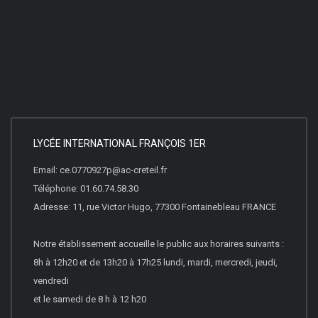
LYCÉE INTERNATIONAL FRANÇOIS 1ER
Email: ce.0770927p@ac-creteil.fr
Téléphone: 01.60.74.58.30
Adresse: 11, rue Victor Hugo, 77300 Fontainebleau FRANCE
Notre établissement accueille le public aux horaires suivants :
8h à 12h20 et de 13h20 à 17h25 lundi, mardi, mercredi, jeudi,
vendredi
et le samedi de 8 h à 12 h20