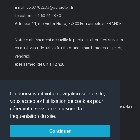
Email: ce.0770927p@ac-creteil.fr
Téléphone: 01.60.74.58.30
Adresse: 11, rue Victor Hugo, 77300 Fontainebleau FRANCE
Notre établissement accueille le public aux horaires suivants :
8h à 12h20 et de 13h20 à 17h25 lundi, mardi, mercredi, jeudi,
vendredi
et le samedi de 8 h à 12 h20
En poursuivant votre navigation sur ce site,
vous acceptez l'utilisation de cookies pour
© 2026
Websco Innovations
-
Mentions Légales
-
Liste Complète des
gérer votre session et mesurer la
articles
fréquentation du site.
Continuer