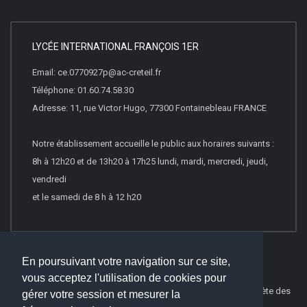
LYCÉE INTERNATIONAL FRANÇOIS 1ER
Email: ce.0770927p@ac-creteil.fr
Téléphone: 01.60.74.58.30
Adresse: 11, rue Victor Hugo, 77300 Fontainebleau FRANCE
Notre établissement accueille le public aux horaires suivants :
8h à 12h20 et de 13h20 à 17h25 lundi, mardi, mercredi, jeudi,
vendredi
et le samedi de 8 h à 12 h20
En poursuivant votre navigation sur ce site,
vous acceptez l'utilisation de cookies pour
© 2026
Websco Innovations
-
Mentions Légales
-
Liste Complète des
gérer votre session et mesurer la