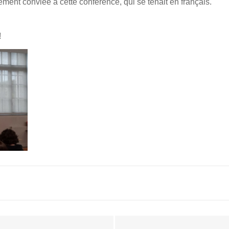
ent conviée à cette conférence, qui se tenait en français.
!