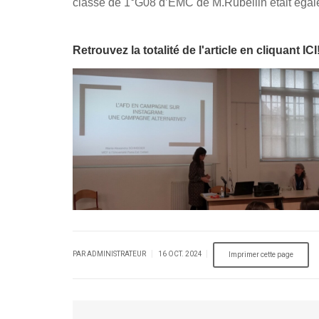
classe de 1°G08 d’EMC de M.Rubellin était égalem
Retrouvez la totalité de l'article en cliquant ICI
|
|
PAR ADMINISTRATEUR
16 OCT. 2024