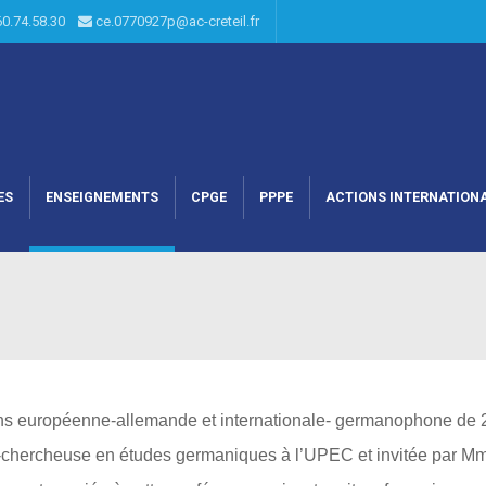
60.74.58.30
ce.0770927p@ac-creteil.fr
ES
ENSEIGNEMENTS
CPGE
PPPE
ACTIONS INTERNATION
ions européenne-allemande et internationale- germanophone de 
-chercheuse en études germaniques à l’UPEC et invitée par Mm