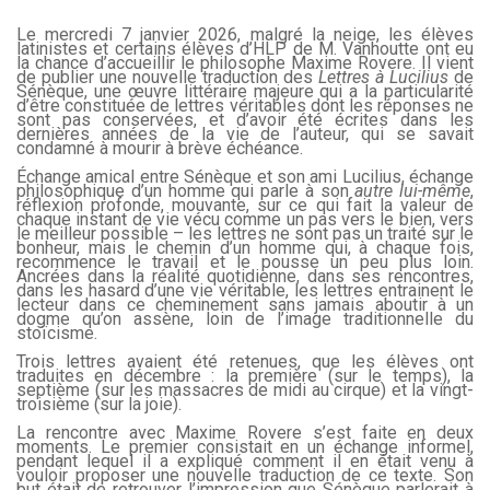
Le mercredi 7 janvier 2026, malgré la neige, les élèves
latinistes et certains élèves d’HLP de M. Vanhoutte ont eu
la chance d’accueillir le philosophe Maxime Rovere. Il vient
de publier une nouvelle traduction des
Lettres à Lucilius
de
Sénèque, une œuvre littéraire majeure qui a la particularité
d’être constituée de lettres véritables dont les réponses ne
sont pas conservées, et d’avoir été écrites dans les
dernières années de la vie de l’auteur, qui se savait
condamné à mourir à brève échéance.
Échange amical entre Sénèque et son ami Lucilius, échange
philosophique d’un homme qui parle à son
autre lui-même
,
réflexion profonde, mouvante, sur ce qui fait la valeur de
chaque instant de vie vécu comme un pas vers le bien, vers
le meilleur possible – les lettres ne sont pas un traité sur le
bonheur, mais le chemin d’un homme qui, à chaque fois,
recommence le travail et le pousse un peu plus loin.
Ancrées dans la réalité quotidienne, dans ses rencontres,
dans les hasard d’une vie véritable, les lettres entrainent le
lecteur dans ce cheminement sans jamais aboutir à un
dogme qu’on assène, loin de l’image traditionnelle du
stoïcisme.
Trois lettres avaient été retenues, que les élèves ont
traduites en décembre : la première (sur le temps), la
septième (sur les massacres de midi au cirque) et la vingt-
troisième (sur la joie).
La rencontre avec Maxime Rovere s’est faite en deux
moments. Le premier consistait en un échange informel,
pendant lequel il a expliqué comment il en était venu à
vouloir proposer une nouvelle traduction de ce texte. Son
but était de retrouver l’impression que Sénèque parlerait à