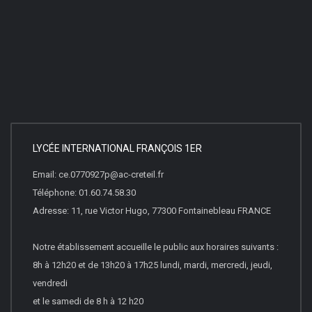
LYCÉE INTERNATIONAL FRANÇOIS 1ER
Email: ce.0770927p@ac-creteil.fr
Téléphone: 01.60.74.58.30
Adresse: 11, rue Victor Hugo, 77300 Fontainebleau FRANCE
Notre établissement accueille le public aux horaires suivants :
8h à 12h20 et de 13h20 à 17h25 lundi, mardi, mercredi, jeudi,
vendredi
et le samedi de 8 h à 12 h20