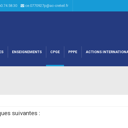
60.74.58.30
ce.0770927p@ac-creteil.fr
ES
ENSEIGNEMENTS
CPGE
PPPE
ACTIONS INTERNATION
ques suivantes :