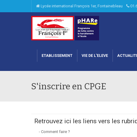
Lycée international François 1er, Fontainebleau
01.
ETABLISSEMENT
VIE DE L'ELEVE
ACTUALIT
S'inscrire en CPGE
Retrouvez ici les liens vers les rubri
- Comment faire ?