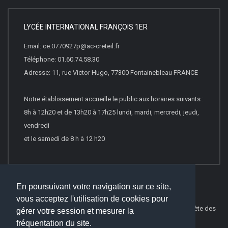
LYCÉE INTERNATIONAL FRANÇOIS 1ER
Email: ce.0770927p@ac-creteil.fr
Téléphone: 01.60.74.58.30
Adresse: 11, rue Victor Hugo, 77300 Fontainebleau FRANCE
Notre établissement accueille le public aux horaires suivants :
8h à 12h20 et de 13h20 à 17h25 lundi, mardi, mercredi, jeudi,
vendredi
et le samedi de 8 h à 12 h20
En poursuivant votre navigation sur ce site,
vous acceptez l'utilisation de cookies pour
© 2026
Websco Innovations
-
Mentions Légales
-
Liste Complète des
gérer votre session et mesurer la
articles
fréquentation du site.