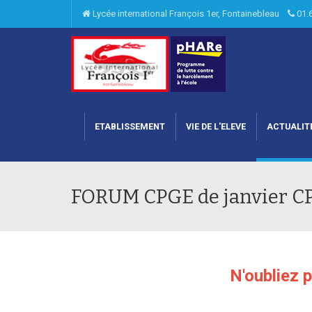
Lycée international François 1er, Fontainebleau
01.
ETABLISSEMENT
VIE DE L'ELEVE
ACTUALIT
FORUM CPGE de janvier C
N'oubliez 