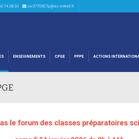
60.74.58.30
ce.0770927p@ac-creteil.fr
ES
ENSEIGNEMENTS
CPGE
PPPE
ACTIONS INTERNATION
PGE
pas le forum des classes préparatoires sci