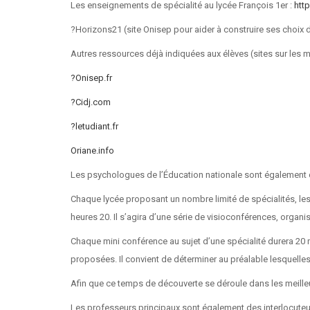
Les enseignements de spécialité au lycée François 1er :
htt
?Horizons21 (site Onisep pour aider à construire ses choix 
Autres ressources déjà indiquées aux élèves (sites sur les mét
?Onisep.fr
?Cidj.com
?letudiant.fr
Oriane.info
Les psychologues de l’Éducation nationale sont également di
Chaque lycée proposant un nombre limité de spécialités, les
heures 20. Il s’agira d’une série de visioconférences, organis
Chaque mini conférence au sujet d’une spécialité durera 20 m
proposées. Il convient de déterminer au préalable lesquelle
Afin que ce temps de découverte se déroule dans les meille
Les professeurs principaux sont également des interlocuteurs