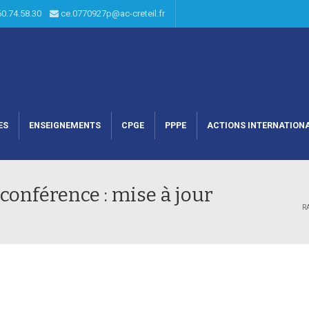
60.74.58.30
ce.0770927p@ac-creteil.fr
ES
ENSEIGNEMENTS
CPGE
PPPE
ACTIONS INTERNATION
conférence : mise à jour
R