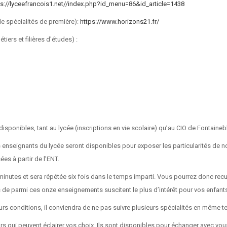
ps://lyceefrancois1.net//index.php?id_menu=86&id_article=1438
de spécialités de première):
https://www.horizons21.fr/
iers et filières d'études) :
sponibles, tant au lycée (inscriptions en vie scolaire) qu’au CIO de Fontaine
 enseignants du lycée seront disponibles pour exposer les particularités de n
ées à partir de l’ENT.
inutes et sera répétée six fois dans le temps imparti. Vous pourrez donc recue
s de parmi ces onze enseignements suscitent le plus d’intérêt pour vos enfant
urs conditions, il conviendra de ne pas suivre plusieurs spécialités en mêm
 qui peuvent éclairer vos choix. Ils sont disponibles pour échanger avec vous