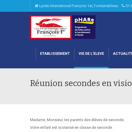
Lycée international François 1er, Fontainebleau
01.
ETABLISSEMENT
VIE DE L'ELEVE
ACTUALIT
Réunion secondes en visio
Madame, Monsieur, les parents des élèves de seconde,
Votre enfant est scolarisé en classe de seconde.