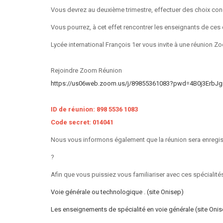
Vous devrez au deuxième trimestre, effectuer des choix conc
Vous pourrez, à cet effet rencontrer les enseignants de ces 
Lycée international François 1er vous invite à une réunion Zo
Rejoindre Zoom Réunion
https://us06web.zoom.us/j/89855361083?pwd=4B0j3ErbJ
ID de réunion: 898 5536 1083
Code secret: 014041
Nous vous informons également que la réunion sera enregistrée
?
Afin que vous puissiez vous familiariser avec ces spécialités,
Voie générale ou technologique . (site Onisep)
Les enseignements de spécialité en voie générale (site Oni