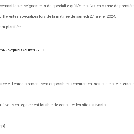
ernant les enseignements de spécialité qu’il/elle suivra en classe de première
différentes spécialités lors de la matinée du
samedi 27 janvier 2024
.
om planifiée.
gmN25vqiBrlBRcHmxC6EI.1
 et l’enregistrement sera disponible ultérieurement soit sur le site internet o
 il vous est également loisible de consulter les sites suivants :
sep)