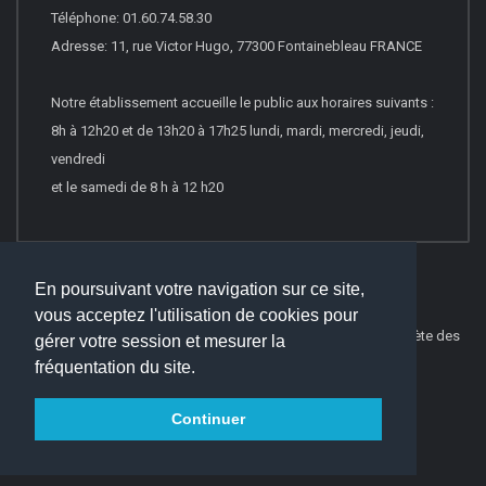
Téléphone: 01.60.74.58.30
Adresse: 11, rue Victor Hugo, 77300 Fontainebleau FRANCE
Notre établissement accueille le public aux horaires suivants :
8h à 12h20 et de 13h20 à 17h25 lundi, mardi, mercredi, jeudi,
vendredi
et le samedi de 8 h à 12 h20
En poursuivant votre navigation sur ce site,
vous acceptez l'utilisation de cookies pour
© 2026
Websco Innovations
-
Mentions Légales
-
Liste Complète des
gérer votre session et mesurer la
articles
fréquentation du site.
Continuer