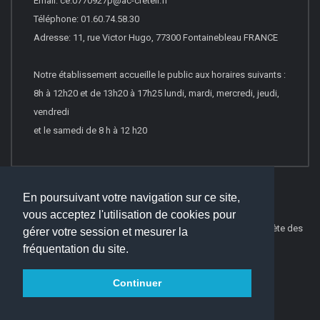
Email: ce.0770927p@ac-creteil.fr
Téléphone: 01.60.74.58.30
Adresse: 11, rue Victor Hugo, 77300 Fontainebleau FRANCE
Notre établissement accueille le public aux horaires suivants :
8h à 12h20 et de 13h20 à 17h25 lundi, mardi, mercredi, jeudi,
vendredi
et le samedi de 8 h à 12 h20
En poursuivant votre navigation sur ce site,
vous acceptez l'utilisation de cookies pour
© 2026
Websco Innovations
-
Mentions Légales
-
Liste Complète des
gérer votre session et mesurer la
articles
fréquentation du site.
Continuer