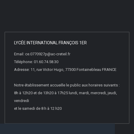
LYCÉE INTERNATIONAL FRANÇOIS 1ER
Email: ce.0770927p@ac-creteil.fr
Téléphone: 01.60.74.58.30
Adresse: 11, rue Victor Hugo, 77300 Fontainebleau FRANCE
Notre établissement accueille le public aux horaires suivants :
8h à 12h20 et de 13h20 à 17h25 lundi, mardi, mercredi, jeudi,
vendredi
et le samedi de 8 h à 12 h20