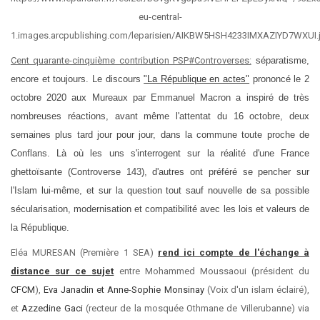
Cent quarante-cinquième contribution PSP#Controverses:
séparatisme,
encore et toujours. Le discours
"La République en actes"
prononcé le 2
octobre 2020 aux Mureaux par Emmanuel Macron a inspiré de très
nombreuses réactions, avant même l'attentat du 16 octobre, deux
semaines plus tard jour pour jour, dans la commune toute proche de
Conflans. Là où les uns s'interrogent sur la réalité d'une France
ghettoïsante (Controverse 143), d'autres ont préféré se pencher sur
l'Islam lui-même, et sur la question tout sauf nouvelle de sa possible
sécularisation, modernisation et compatibilité avec les lois et valeurs de
la République.
Eléa MURESAN (Première 1 SEA)
rend ici compte de l'échange à
distance sur ce sujet
entre Mohammed Moussaoui (président du
CFCM
),
Eva Janadin et Anne-Sophie Monsinay
(Voix d'un islam éclairé),
et
Azzedine Gaci
(recteur de la mosquée Othmane de Villerubanne) via