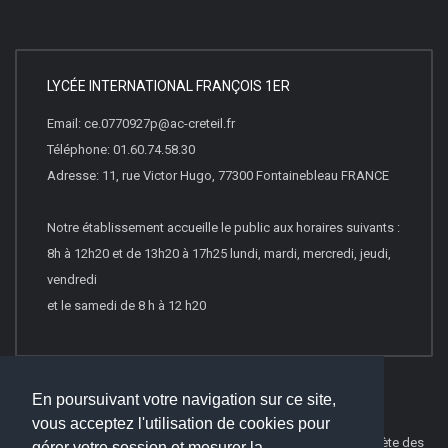
LYCÉE INTERNATIONAL FRANÇOIS 1ER
Email: ce.0770927p@ac-creteil.fr
Téléphone: 01.60.74.58.30
Adresse: 11, rue Victor Hugo, 77300 Fontainebleau FRANCE
Notre établissement accueille le public aux horaires suivants :
8h à 12h20 et de 13h20 à 17h25 lundi, mardi, mercredi, jeudi,
vendredi
et le samedi de 8 h à 12 h20
En poursuivant votre navigation sur ce site,
vous acceptez l'utilisation de cookies pour
© 2026
Websco Innovations
-
Mentions Légales
-
Liste Complète des
gérer votre session et mesurer la