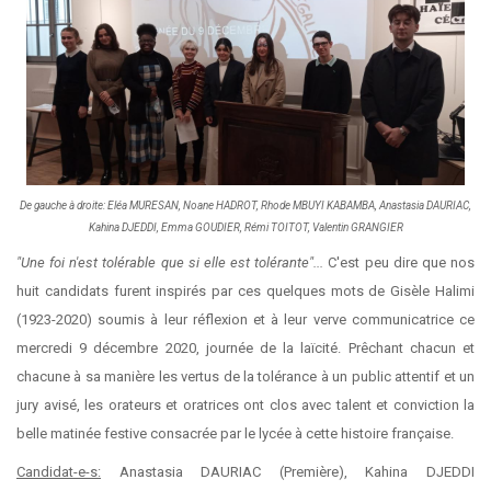
De gauche à droite: Eléa MURESAN, Noane HADROT, Rhode MBUYI KABAMBA, Anastasia DAURIAC,
Kahina DJEDDI, Emma GOUDIER, Rémi TOITOT, Valentin GRANGIER
"Une foi n'est tolérable que si elle est tolérante"...
C'est peu dire que nos
huit candidats furent inspirés par ces quelques mots de Gisèle Halimi
(1923-2020) soumis à leur réflexion et à leur verve communicatrice ce
mercredi 9 décembre 2020, journée de la laïcité. Prêchant chacun et
chacune à sa manière les vertus de la tolérance à un public attentif et un
jury avisé, les orateurs et oratrices ont clos avec talent et conviction la
belle matinée festive consacrée par le lycée à cette histoire française.
Candidat-e-s:
Anastasia DAURIAC (Première), Kahina DJEDDI